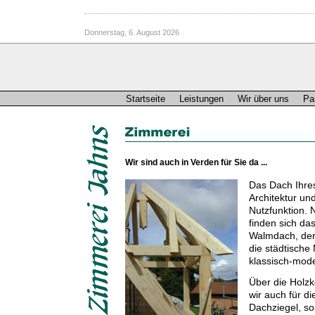
Donnerstag, 6. August 2026
Startseite
Leistungen
Wir über uns
Pa
Wir sind auch in Verden für Sie da ...
Das Dach Ihre
Architektur un
Nutzfunktion.
finden sich d
Walmdach, der
die städtische
klassisch-mode
Über die Holzk
wir auch für d
Dachziegel, so