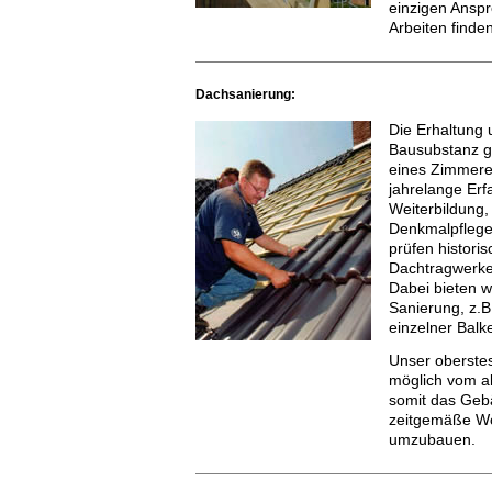
einzigen Anspr
Arbeiten finden
Dachsanierung:
Die Erhaltung
Bausubstanz g
eines Zimmere
jahrelange Erf
Weiterbildung,
Denkmalpflege 
prüfen histor
Dachtragwerke
Dabei bieten w
Sanierung, z.B
einzelner Balk
Unser oberstes 
möglich vom al
somit das Geb
zeitgemäße Wo
umzubauen.