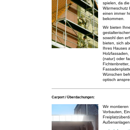
spielen, da di
Wärmeschutz 
einen immer h
bekommen.
Wir bieten Ihn
gestalterische
sowohl den er
bieten, sich a
Ihres Hauses 
Holzfassaden, 
(natur) oder f
Fichtenbretter
Fassadenplatte
Wünschen beh
optisch anspre
Carport / Überdachungen:
Wir montieren 
Vorbauten, Ei
Freiplatzüber
Außenanlagen 