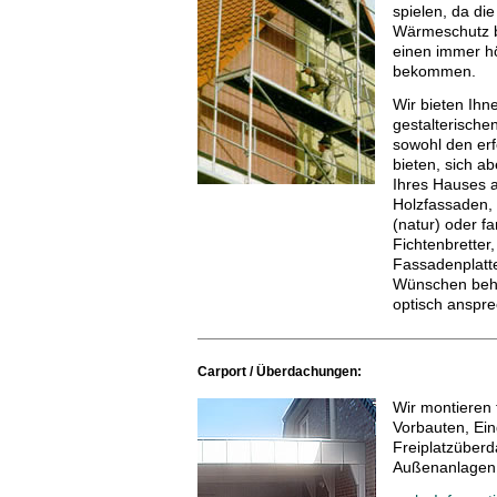
spielen, da di
Wärmeschutz 
einen immer h
bekommen.
Wir bieten Ihn
gestalterische
sowohl den er
bieten, sich a
Ihres Hauses 
Holzfassaden, 
(natur) oder f
Fichtenbretter
Fassadenplatte
Wünschen beh
optisch anspre
Carport / Überdachungen:
Wir montieren 
Vorbauten, Ei
Freiplatzüber
Außenanlagen 