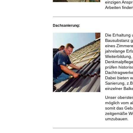
einzigen Anspr
Arbeiten finden
Dachsanierung:
Die Erhaltung
Bausubstanz g
eines Zimmere
jahrelange Erf
Weiterbildung,
Denkmalpflege 
prüfen histor
Dachtragwerke
Dabei bieten w
Sanierung, z.B
einzelner Balk
Unser oberstes 
möglich vom al
somit das Geb
zeitgemäße Wo
umzubauen.