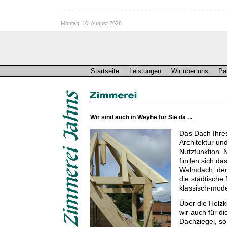
Montag, 10. August 2026
Startseite
Leistungen
Wir über uns
Pa
Wir sind auch in Weyhe für Sie da ...
Das Dach Ihre
Architektur un
Nutzfunktion.
finden sich d
Walmdach, der
die städtische
klassisch-mode
Über die Holzk
wir auch für d
Dachziegel, so